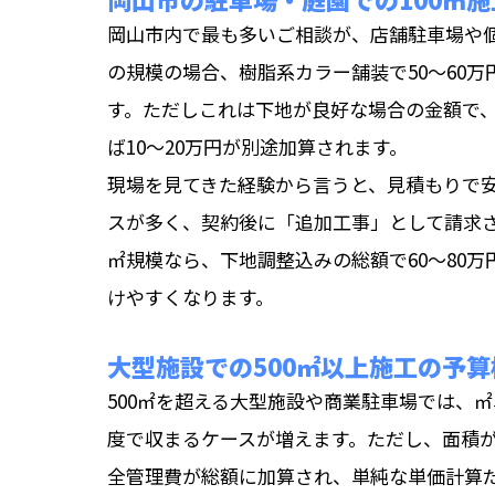
岡山市内で最も多いご相談が、店舗駐車場や個
の規模の場合、樹脂系カラー舗装で50〜60万
す。ただしこれは下地が良好な場合の金額で
ば10〜20万円が別途加算されます。
現場を見てきた経験から言うと、見積もりで
スが多く、契約後に「追加工事」として請求さ
㎡規模なら、下地調整込みの総額で60〜80
けやすくなります。
大型施設での500㎡以上施工の予算
500㎡を超える大型施設や商業駐車場では、㎡単
度で収まるケースが増えます。ただし、面積
全管理費が総額に加算され、単純な単価計算