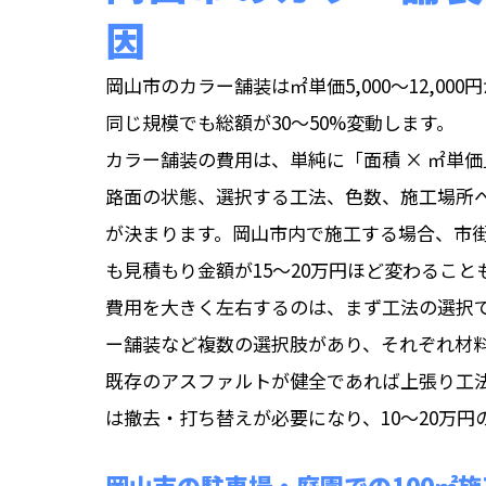
因
岡山市のカラー舗装は㎡単価5,000〜12,0
同じ規模でも総額が30〜50%変動します。
カラー舗装の費用は、単純に「面積 × ㎡単
路面の状態、選択する工法、色数、施工場所
が決まります。岡山市内で施工する場合、市街
も見積もり金額が15〜20万円ほど変わるこ
費用を大きく左右するのは、まず工法の選択
ー舗装など複数の選択肢があり、それぞれ材
既存のアスファルトが健全であれば上張り工
は撤去・打ち替えが必要になり、10〜20万
岡山市の駐車場・庭園での100㎡