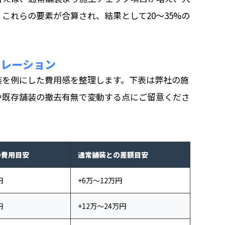
これらの要素が合算され、結果として20〜35%の
ュレーション
装を例にした費用感を整理します。下表は弊社の施
や既存舗装の撤去有無で変動する点にご留意くださ
の費用目安
通常舗装との差額目安
円
+6万〜12万円
円
+12万〜24万円