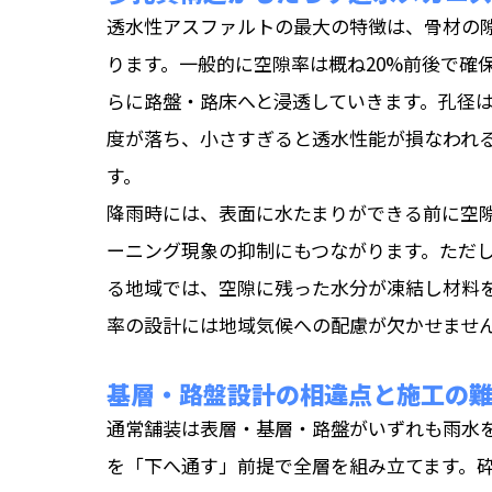
透水性アスファルトの最大の特徴は、骨材の
ります。一般的に空隙率は概ね20%前後で確
らに路盤・路床へと浸透していきます。孔径
度が落ち、小さすぎると透水性能が損なわれ
す。
降雨時には、表面に水たまりができる前に空
ーニング現象の抑制にもつながります。ただ
る地域では、空隙に残った水分が凍結し材料
率の設計には地域気候への配慮が欠かせませ
基層・路盤設計の相違点と施工の
通常舗装は表層・基層・路盤がいずれも雨水
を「下へ通す」前提で全層を組み立てます。