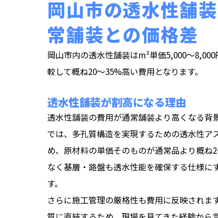
岡山市の透水性舗装
常舗装との価格差
岡山市内の透水性舗装はm²単価5,000〜8,
較して概ね20〜35%高い費用となります。
透水性舗装が割高になる理由
透水性舗装の費用が通常舗装より高くなる背
では、多孔質構造を実現するための透水性ア
め、原材料の単価そのものが通常品より概ね2
なく基層・路盤も透水性能を確保する仕様に
す。
さらに施工管理の厳格性も費用に反映されま
質に直結するため、現場を見てきた経験から