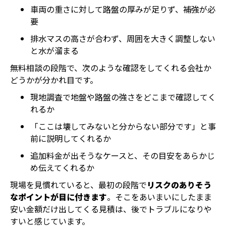
車両の重さに対して路盤の厚みが足りず、補強が必
要
排水マスの高さが合わず、周囲を大きく調整しない
と水が溜まる
無料相談の段階で、次のような確認をしてくれる会社か
どうかが分かれ目です。
現地調査で地盤や路盤の強さをどこまで確認してく
れるか
「ここは壊してみないと分からない部分です」と事
前に説明してくれるか
追加料金が出そうなケースと、その目安をあらかじ
め伝えてくれるか
現場を見慣れていると、最初の段階で
リスクのありそう
なポイントが目に付きます
。そこをあいまいにしたまま
安い金額だけ出してくる見積は、後でトラブルになりや
ホーム
電話
メール
マップ
すいと感じています。