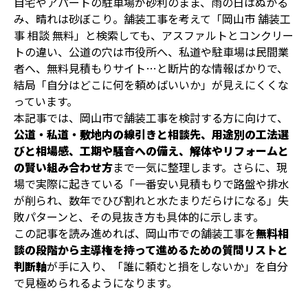
自宅やアパートの駐車場が砂利のまま、雨の日はぬかる
み、晴れは砂ぼこり。舗装工事を考えて「岡山市 舗装工
事 相談 無料」と検索しても、アスファルトとコンクリー
トの違い、公道の穴は市役所へ、私道や駐車場は民間業
者へ、無料見積もりサイト…と断片的な情報ばかりで、
結局「自分はどこに何を頼めばいいか」が見えにくくな
っています。
本記事では、岡山市で舗装工事を検討する方に向けて、
公道・私道・敷地内の線引きと相談先、用途別の工法選
びと相場感、工期や騒音への備え、解体やリフォームと
の賢い組み合わせ方
まで一気に整理します。さらに、現
場で実際に起きている「一番安い見積もりで路盤や排水
が削られ、数年でひび割れと水たまりだらけになる」失
敗パターンと、その見抜き方も具体的に示します。
この記事を読み進めれば、岡山市での舗装工事を
無料相
談の段階から主導権を持って進めるための質問リストと
判断軸
が手に入り、「誰に頼むと損をしないか」を自分
で見極められるようになります。