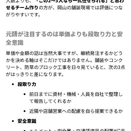
人数よりも、
「この2〜3人なら一式任せられる」と思わ
せるチーム作り
の方が、岡山の舗装現場では評価につな
がりやすいです。
元請が注目するのは単価よりも段取り力と安
全意識
単価や金額の話は当然大事ですが、継続発注するかどう
かを決める軸はそこだけではありません。舗装やコンク
リート、防草のブロック工事を日々見ていると、次の3点
がはっきりと差になります。
段取り力
前日までに資材・機械・人員を自社で整理し
て報告してくれるか
近隣や店舗営業への配慮を自ら提案できるか
安全意識
ヘルメット・安全帯・交通誘導員の配置が“言