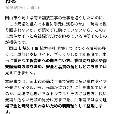
わる
2026.05.24
お知らせ
岡山市や岡山県南で舗装工事の仕事を増やしたいのに、
「この元請と組んで本当に手元に残るのか」「現場で振
り回されないか」が読めずに動けていないなら、このま
ま案件サイトと会社紹介だけを眺めている時間そのもの
が損失です。
「岡山市 舗装工事 協力会社 募集」で出てくる情報の多
くは、単価と支払サイト、ざっくりした工期程度で、本
当に重要な
工程変更への向き合い方、夜間切り替えや雨
天順延時の取り決め、安全と品質の落としどころ
までは
見えてきません。
本記事では、岡山市の舗装工事で実際に多い案件タイプ
や発注サイクルから、元請が協力会社に何を求めている
のか、現場で起きがちなトラブルとそのさばき方、良い
元請と危ない元請の見分け方までを、抽象論ではなく
現
場で金と時間を失わないための判断軸
として整理しま
す。